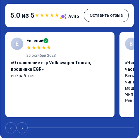
5.0 из 5
★
★
★
★
★
Оставить отзыв
Avito
Евгений
✓
Е
В
★
★
★
★
★
25 октября 2023
«Отключение егр Volkswagen Touran,
«Чип 
прошивка EGR»
часа»
всё рабтоет
Всем ч
чиптюн
машина
Чип сд
Реком
‹
›