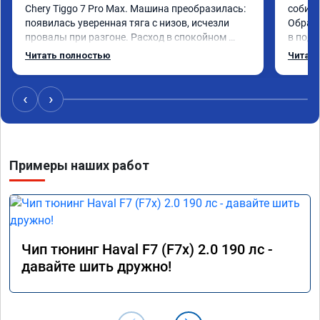
Chery Tiggo 7 Pro Max. Машина преобразилась: 
собира
появилась уверенная тяга с низов, исчезли 
Обрати
провалы при разгоне. Расход в спокойном 
в подр
режиме даже немного снизился. Все сделали 
Приеха
Читать полностью
Читать
профессионально, с подробной консультацией. 
готово
Рекомендую всем, кто сомневается.
дали г
своё д
‹
›
Примеры наших работ
Чип тюнинг Haval F7 (F7x) 2.0 190 лс -
давайте шить дружно!