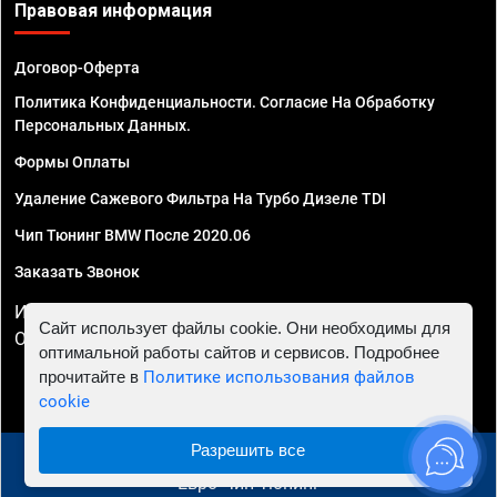
Правовая информация
Договор-Оферта
Политика Конфиденциальности. Согласие На Обработку
Персональных Данных.
Формы Оплаты
Удаление Сажевого Фильтра На Турбо Дизеле TDI
Чип Тюнинг BMW После 2020.06
Заказать Звонок
ИП Смирнов Георгий Павлович. ИНН 781302555843,
Сайт использует файлы cookie. Они необходимы для
ОГРНИП 324470400032610
оптимальной работы сайтов и сервисов. Подробнее
прочитайте в
Политике использования файлов
cookie
Разрешить все
© 2010 - 2026 Чип тюнинг в Севастополе - Автосервис
"Евро Чип Тюнинг"