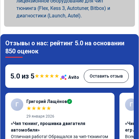
лицензионное оборудование для чип
тюнинга (Flex, Kess 3, Autotuner, Bitbox) и
диагностики (Launch, Autel).
Отзывы о нас: рейтинг 5.0 на основании
850 оценок
5.0 из 5
★
★
★
★
★
Оставить отзыв
Avito
Григорий Лащёнов
✓
Г
Г
★
★
★
★
★
29 января 2026
«Чип тюнинг, прошивка двигателя
«Чип 
автомобиля»
егр Ad
Отличная работа! Обращался за чип-тюнингом 
Всем д