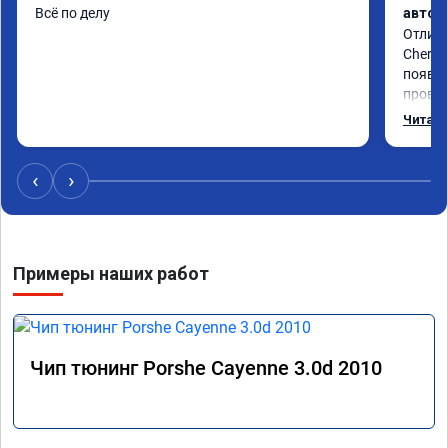
Всё по делу
автом
Отличн
Chery 
появил
провал
режиме
Читать
профес
Рекоме
‹
›
Примеры наших работ
Чип тюнинг Porshe Cayenne 3.0d 2010