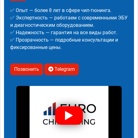
✅ Опыт — более 8 лет в сфере чип-тюнинга.
✅ Экспертность — работаем с современными ЭБУ
и диагностическим оборудованием.
✅ Надежность — гарантия на все виды работ.
✅ Прозрачность — подробные консультации и
фиксированные цены.
Позвонить
Telegram