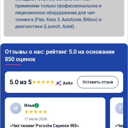
применяем только профессиональное и
лицензионное оборудование для чип
тюнинга (Flex, Kess 3, Autotuner, Bitbox) и
диагностики (Launch, Autel).
Отзывы о нас: рейтинг 5.0 на основании
850 оценок
5.0 из 5
★
★
★
★
★
Оставить отзыв
Avito
Илья
✓
И
Г
★
★
★
★
★
17 июля 2024
«Чип тюнинг Porsche Cayenne 955»
«Чип 