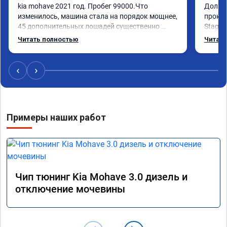
kia mohave 2021 год. Пробег 99000.Что 
Долго 
изменилось, машина стала на порядок мощнее, 
прокон
45 дополнительных лошадей существенно 
Stage 
чувствуется и соответственно крутящего 
с сохр
Читать полностью
Читать
момента. Значительно упал расход, был в 
Машина
среднем 15 город, уже три дня катаюсь, держит 
получи
12-12.5. Коробка перестала подпинывать при 
прибав
‹
›
наборе скорости. Педаль газа более 
обгоны
отзывчевее. В целом, я очень доволен.!
понра
прошив
похоже
Примеры наших работ
прошив
эконом
сэконо
давать
прошив
Рекоме
Чип тюнинг Kia Mohave 3.0 дизель и
А0110
отключение мочевины