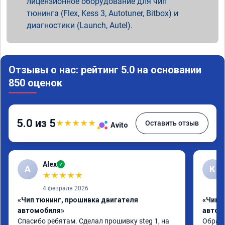
лицензионное оборудование для чип
тюнинга (Flex, Kess 3, Autotuner, Bitbox) и
диагностики (Launch, Autel).
Отзывы о нас: рейтинг 5.0 на основании
850 оценок
5.0 из 5
★
★
★
★
★
Оставить отзыв
Avito
Alex
✓
A
К
★
★
★
★
★
4 февраля 2026
«Чип тюнинг, прошивка двигателя
«Чип 
автомобиля»
автом
Спасибо ребятам. Сделал прошивку steg 1, на 
Обрати