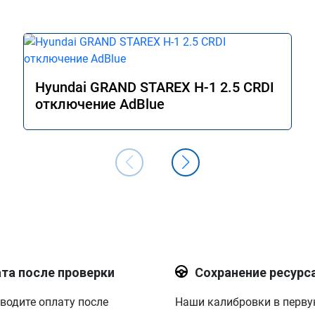
двигаться в оживленном городе, 
маневренность +1000 сразу.

В общем рекомендую. Всем добра и 
прямого пути!
Hyundai GRAND STAREX H-1 2.5 CRDI
отключение AdBlue
та после проверки
Сохранение ресурс
водите оплату после
Наши калибровки в перв