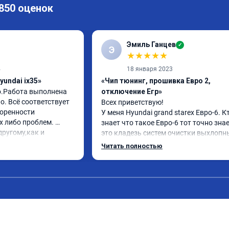
 850 оценок
Эмиль Ганцев
✓
Э
★
★
★
★
★
4
18 января 2023
yundai ix35»
«Чип тюнинг, прошивка Евро 2,
о.Работа выполнена 
отключение Егр»
. Всё соответствует 
Всех приветствую!

оренности 
У меня Hyundai grand starex Евро-6. Кт
 либо проблем. 
знает что такое Евро-6 тот точно знае
ругому,как и 
это кладезь систем очистки выхлопны
вилось. Рекомендую 
газов, там и ЕГР и мочевина, сажевый
Читать полностью
фильтр и катализатор и тд

Обратился к ребятам чтобы отключил
все эти системы.

Хорошие специалисты, сделали все в 
как договаривались, всегда были на 
связи, дали гарантию на работы, а 
Главное!!!! Машина стала ракетой 🚀!!!
поехало, ничего теперь не мешает 