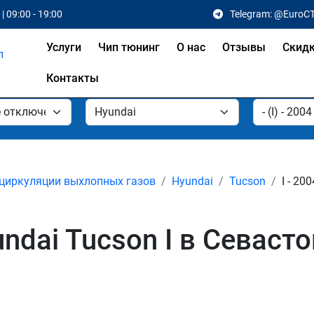
| 09:00 - 19:00
Telegram: @EuroC
Услуги
Чип тюнинг
О нас
Отзывы
Скид
Контакты
циркуляции выхлопных газов
Hyundai
Tucson
I - 20
ndai Tucson I в Севаст