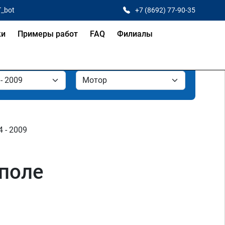
T_bot
+7 (8692) 77-90-35
ки
Примеры работ
FAQ
Филиалы
04 - 2009
ополе