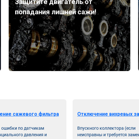
Защитите двигатель от
попадания лишней сажи!
ение сажевого фильтра
Отключение вихревых з
ь ошибки по датчикам
Впускного коллектора (если
циального давления и
неисправны и требуется заме