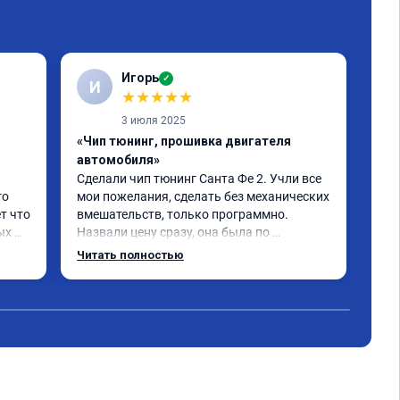
Игорь
✓
И
С
★
★
★
★
★
3 июля 2025
«Чип тюнинг, прошивка двигателя
«От
автомобиля»
про
Сделали чип тюнинг Санта Фе 2. Учли все 
Спа
о 
мои пожелания, сделать без механических 
при
т что 
вмешательств, только программно. 
про
х 
Назвали цену сразу, она была по 
ком
 
окончании работ без изменений. 
Читать полностью
Александр профи своего дела, спокойно 
и 
ответил на все мои вопросы и 
качественно сделал работу. Спасибо 
срок 
большое и процветания сервису!!!
 Все 