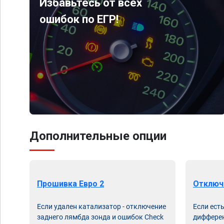
Избавьтесь от всех
ошибок по ЕГР!
Дополнительные опции
Прошивка Евро 2
Отключ
Если удален катализатор - отключение
Если ест
заднего лямбда зонда и ошибок Check
дифферен