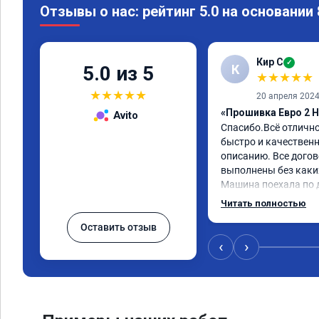
Отзывы о нас: рейтинг 5.0 на основании
Кир С
✓
К
5.0 из 5
★
★
★
★
★
★
★
★
★
★
20 апреля 202
«Прошивка Евро 2 H
Avito
Спасибо.Всё отличн
быстро и качественно
описанию. Все догов
выполнены без каких
Машина поехала по д
обещали. Всё понра
Читать полностью
данную компанию.
Оставить отзыв
‹
›