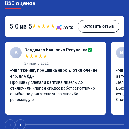
850 оценок
5.0 из 5
★
★
★
★
★
Оставить отзыв
Avito
Владимир Иванович Репуленко
✓
В
И
★
★
★
★
★
27 марта 2022
«Чип тюнинг, прошивка евро 2, отключение
«Чип 
егр, лямбд»
автом
Прошивку сделали каптива дизель 2.2 
Делали
отключили клапан егр,все работает отлично 
Быстро
ошибка по двигателю ушла спасибо 
сущест
рекомендую
Спасиб
‹
›