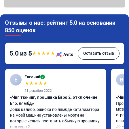
Отзывы о нас: рейтинг 5.0 на основании
850 оценок
5.0 из 5
★
★
★
★
★
Оставить отзыв
Avito
Евгений
✓
Е
В
★
★
★
★
★
21 декабря 2022
«Чип тюнинг, прошивка Евро 2, отключение
«Чип 
Егр, лямбд»
Прошив
мозгов
додж калибр, ошибка по лямбде катализатора.

огромн
на моей машине установлены мозги на 
плюс е
которые нельзя поставить обычную прошивку 
до мин
под евро 2.
