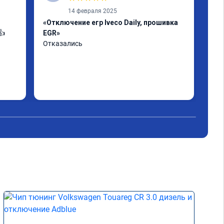
14 февраля 2025
«Отключение егр Iveco Daily, прошивка
«Чи
👍
EGR»
авт
Отказались
Отл
тюн
пре
с н
Рас
Чит
сни
под
все