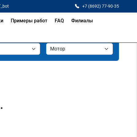
T_bot
+7 (8692) 77-90-35
ки
Примеры работ
FAQ
Филиалы
.