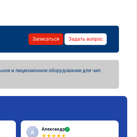
Записаться
Задать вопрос
ьное и лицензионное оборудование для чип
Александр
✓
А
Г
★
★
★
★
★