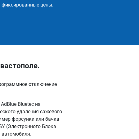
и фиксированные цены.
вастополе.
программное отключение
dBlue Bluetec на
еского удаления сажевого
имер форсунки или бачка
БУ (Электронного Блока
я автомобиля.