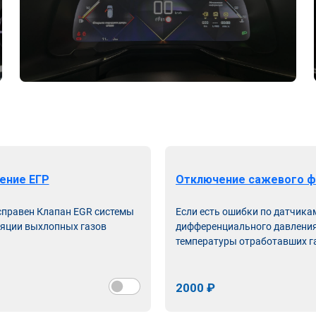
ение ЕГР
Отключение сажевого ф
справен Клапан EGR системы
Если есть ошибки по датчика
яции выхлопных газов
дифференциального давления
температуры отработавших г
2000 ₽