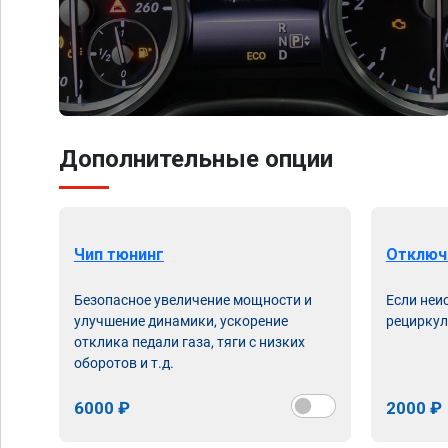
Дополнительные опции
Чип тюнинг
Отключ
Безопасное увеличение мощности и
Если неи
улучшение динамики, ускорение
рециркул
отклика педали газа, тяги с низких
оборотов и т.д.
6000 ₽
2000 ₽