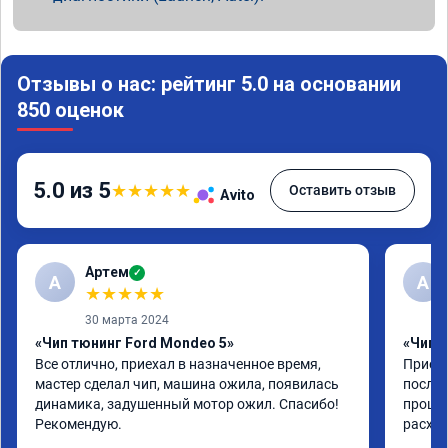
Отзывы о нас: рейтинг 5.0 на основании
850 оценок
5.0 из 5
★
★
★
★
★
Оставить отзыв
Avito
Артем
✓
А
А
★
★
★
★
★
30 марта 2024
«Чип тюнинг Ford Mondeo 5»
«Чип т
Все отлично, приехал в назначенное время, 
Приеха
мастер сделал чип, машина ожила, появилась 
после 
динамика, задушенный мотор ожил. Спасибо! 
прошив
Рекомендую.
расход